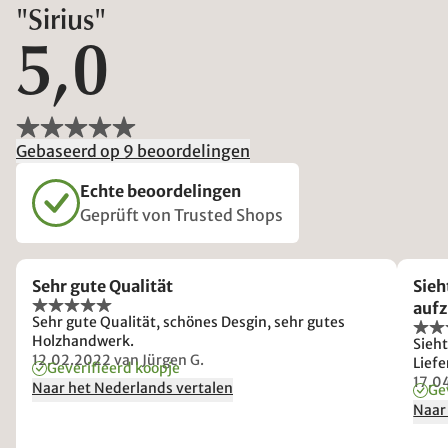
"Sirius"
5,0
Gebaseerd op 9 beoordelingen
Echte beoordelingen
Geprüft von Trusted Shops
Sehr gute Qualität
Sieh
auf
Sehr gute Qualität, schönes Desgin, sehr gutes
Holzhandwerk.
Sieht
12.02.2022
van Jürgen G.
Lief
Geverifieerd koopje
17.0
Naar het Nederlands vertalen
Ge
Naar