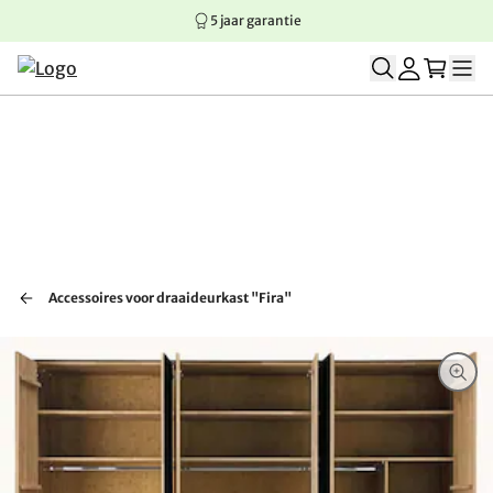
5 jaar garantie
Springen naar hoofdinhoud
Springen naar hoofdnavigatie
Springen naar voettekst
Accessoires voor draaideurkast "Fira"