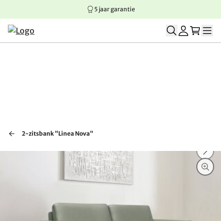
5 jaar garantie
Springen naar hoofdinhoud
Springen naar hoofdnavigatie
Springen naar voettekst
2-zitsbank "Linea Nova"