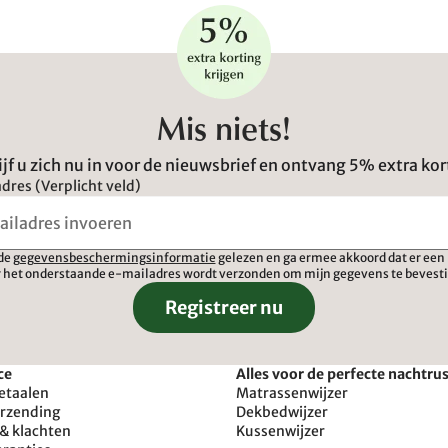
Mis niets!
ijf u zich nu in voor de nieuwsbrief en ontvang 5% extra kor
dres (Verplicht veld)
 de
gegevensbeschermingsinformatie
gelezen en ga ermee akkoord dat er een 
 het onderstaande e-mailadres wordt verzonden om mijn gegevens te bevest
Registreer nu
ce
Alles voor de perfecte nachtru
etaalen
Matrassenwijzer
erzending
Dekbedwijzer
& klachten
Kussenwijzer