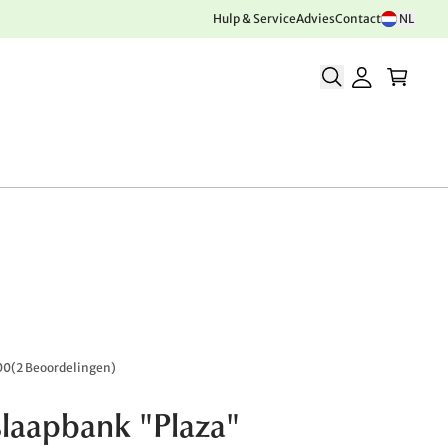
Hulp & Service
Advies
Contact
NL
00
(
2 Beoordelingen
)
 slaapbank "Plaza"