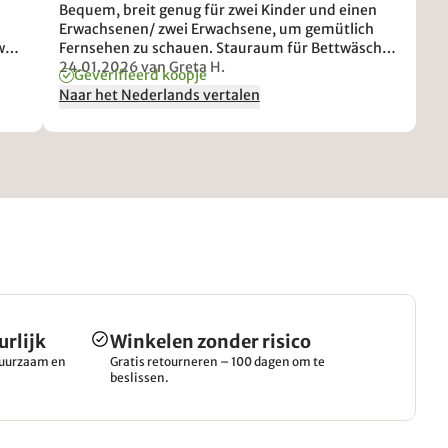
Bequem, breit genug für zwei Kinder und einen
Erwachsenen/ zwei Erwachsene, um gemütlich
was
Fernsehen zu schauen. Stauraum für Bettwäsche,
einfacher Umbau.
24.01.2026
van Greta H.
Geverifieerd koopje
Naar het Nederlands vertalen
urlijk
Winkelen zonder risico
 duurzaam en
Gratis retourneren – 100 dagen om te
beslissen.