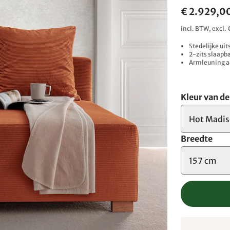
€ 2.929,0
incl. BTW, excl
Stedelijke uit
2-zits slaapb
Armleuning a
Kleur van d
Hot Madis
Breedte
157 cm