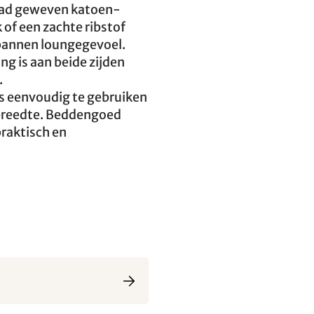
glad geweven katoen-
of een zachte ribstof
pannen loungegevoel.
ing is aan beide zijden
.
s eenvoudig te gebruiken
breedte. Beddengoed
raktisch en