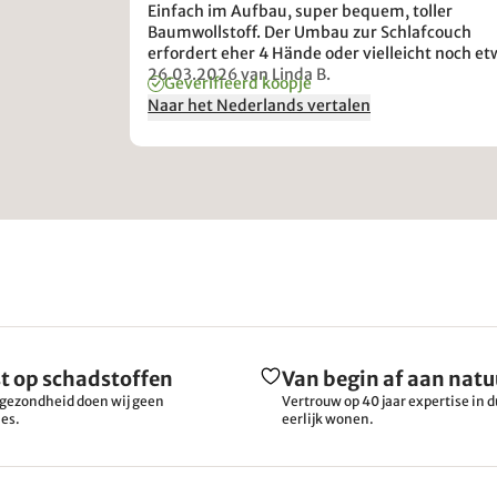
Einfach im Aufbau, super bequem, toller
Baumwollstoff. Der Umbau zur Schlafcouch
erfordert eher 4 Hände oder vielleicht noch et
Übung.
26.03.2026
van Linda B.
Geverifieerd koopje
Naar het Nederlands vertalen
t op schadstoffen
Van begin af aan natu
gezondheid doen wij geen
Vertrouw op 40 jaar expertise in
es.
eerlijk wonen.