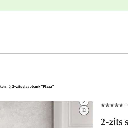
e
Gratis retourneren
nken
2-zits slaapbank "Plaza"
5,
2-zits