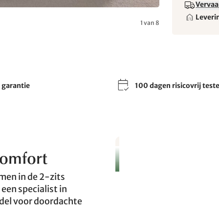
Vervaa
Leveri
1 van 8
r garantie
100 dagen risicovrij test
comfort
en in de 2-zits
een specialist in
del voor doordachte