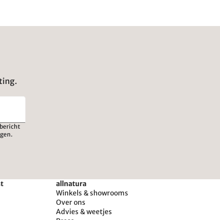
ting.
bericht
igen.
st
allnatura
Winkels & showrooms
Over ons
Advies & weetjes