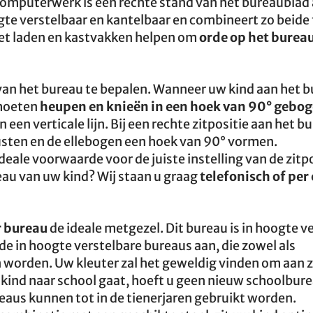
omputerwerk is een rechte stand van het bureaublad 
ogte verstelbaar en kantelbaar en combineert zo beide 
et laden en kastvakken helpen om
orde op het burea
van het bureau te bepalen. Wanneer uw kind aan het bu
 moeten
heupen en knieën in een hoek van 90° gebo
en verticale lijn. Bij een rechte zitpositie aan het b
sten en de ellebogen een hoek van 90° vormen.
deale voorwaarde voor de juiste instelling van de zitpo
au van uw kind? Wij staan u graag
telefonisch of per
r bureau
de ideale metgezel. Dit bureau is in hoogte v
de in hoogte verstelbare bureaus aan, die zowel als
worden. Uw kleuter zal het geweldig vinden om aan z
 kind naar school gaat, hoeft u geen nieuw schoolbure
eaus kunnen tot in de tienerjaren gebruikt worden.