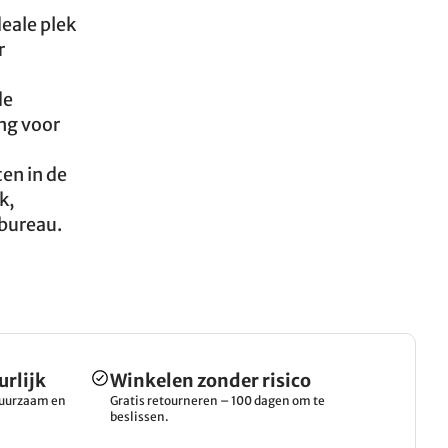
deale plek
r
de
ing voor
ten in de
k,
lbureau.
urlijk
Winkelen zonder risico
 duurzaam en
Gratis retourneren – 100 dagen om te
beslissen.