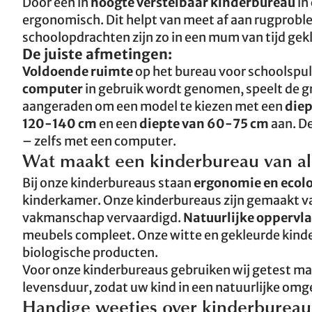
Door een in
hoogte verstelbaar kinderbureau
in
ergonomisch. Dit helpt van meet af aan rugprobl
schoolopdrachten zijn zo in een mum van tijd gek
De juiste afmetingen:
Voldoende ruimte
op het bureau voor schoolspull
computer
in gebruik wordt genomen, speelt de gr
aangeraden om een model te kiezen met een
diep
120-140 cm
en een
diepte van 60-75 cm
aan. De
– zelfs met een computer.
Wat maakt een kinderbureau van all
Bij onze kinderbureaus staan
ergonomie en ecol
kinderkamer. Onze kinderbureaus zijn gemaakt va
vakmanschap vervaardigd.
Natuurlijke oppervl
meubels compleet. Onze witte en gekleurde kind
biologische producten.
Voor onze kinderbureaus gebruiken wij getest mass
levensduur, zodat uw kind in een natuurlijke om
Handige weetjes over kinderbureau