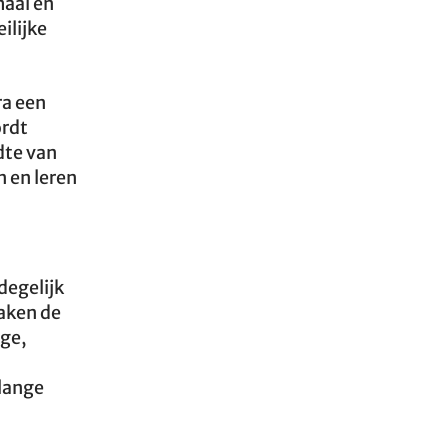
maal en
ilijke
ra een
ordt
dte van
 en leren
degelijk
ken de
ge,
 lange