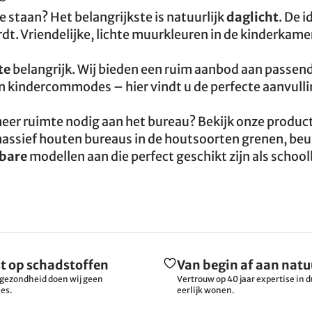
 staan? Het belangrijkste is natuurlijk
daglicht
. De i
rdt. Vriendelijke, lichte muurkleuren in de kinderkame
te
belangrijk. Wij bieden een ruim aanbod aan passen
en kindercommodes – hier vindt u de perfecte aanvull
j meer ruimte nodig aan het bureau? Bekijk onze produc
n massief houten bureaus in de houtsoorten grenen, beu
lbare
modellen aan die perfect geschikt zijn als schoo
t op schadstoffen
Van begin af aan natu
gezondheid doen wij geen
Vertrouw op 40 jaar expertise in
es.
eerlijk wonen.