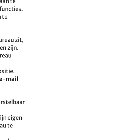
aan te
functies.
u
te
reau zit,
gen
zijn.
ureau
sitie.
 e-mail
erstelbaar
ijn eigen
au te