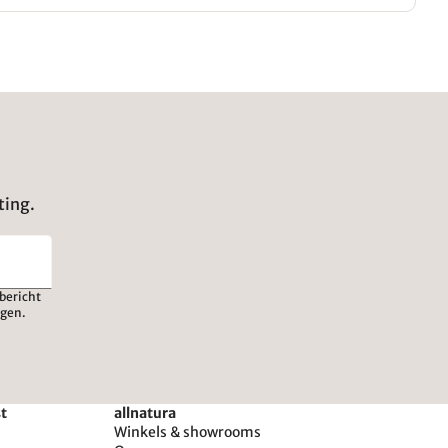
ting.
bericht
igen.
st
allnatura
Winkels & showrooms