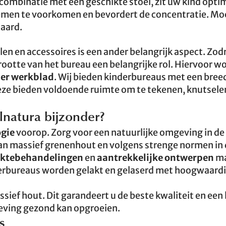
 combinatie met een geschikte stoel, zit uw kind opti
emen te voorkomen en bevordert de concentratie. Moe
laard.
en en accessoires is een ander belangrijk aspect. Zod
ootte van het bureau een belangrijke rol. Hiervoor w
er werkblad
. Wij bieden kinderbureaus met een bree
ze bieden voldoende ruimte om te tekenen, knutselen
natura bijzonder?
ogie
voorop. Zorg voor een natuurlijke omgeving in de
n massief grenenhout en volgens strenge normen in 
aktebehandelingen
en
aantrekkelijke ontwerpen
ma
erbureaus worden gelakt en gelaserd met hoogwaardi
ief hout. Dit garandeert u de beste kwaliteit en een
geving gezond kan opgroeien.
s