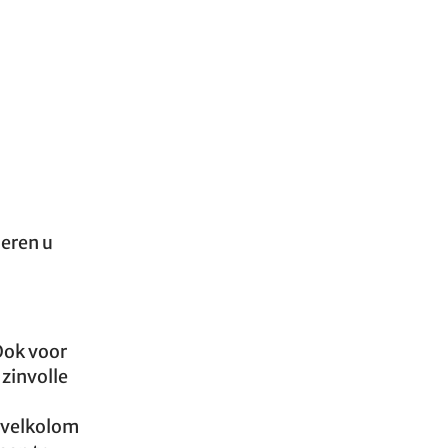
meren u
Ook voor
 zinvolle
rvelkolom