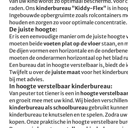
van uw kind wordt zo optimaal beschermd. Voor c
raden. Ons
kinderbureau "Kiddy-Flex"
is in ho
Ingebouwde opbergruimte zoals rolcontainers m
houden en zorgen zo voor optimale concentratie.
De juiste hoogte:
Er is een eenvoudige manier om de juiste hoogte 
moeten beide
voeten plat op de vloer
staan, en
De dijen vormen een horizontale en de onderbenen e
moeten de onderarmen horizontaal op het blad ru
Een bureau dat in hoogte verstelbaar is, biedt de i
Twijfelt u over de
juiste maat
voor het kinderbure
bij met advies.
In hoogte verstelbaar kinderbureau:
Van peuter tot tiener is een in
hoogte verstelbaa
en groeit mee met uw kind. Wij bieden verschillen
kinderbureau als schoolbureau
gebruikt kunnen 
kinderbureau te knutselen en te spelen. Zodra uw
kopen. Onze praktische in hoogte verstelbare bur