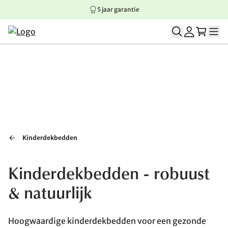
5 jaar garantie
Springen naar hoofdinhoud
Springen naar hoofdnavigatie
Springen naar voettekst
Kinderdekbedden
Kinderdekbedden - robuust
& natuurlijk
Hoogwaardige kinderdekbedden voor een gezonde