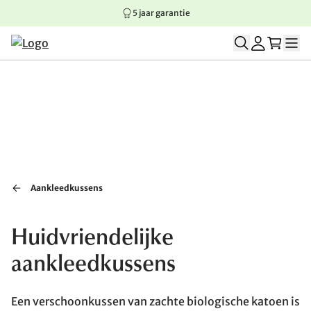
5 jaar garantie
Springen naar hoofdinhoud
Springen naar hoofdnavigatie
Springen naar voettekst
Aankleedkussens
Huidvriendelijke
aankleedkussens
Een verschoonkussen van zachte biologische katoen is