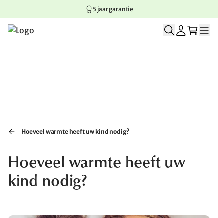
5 jaar garantie
Springen naar hoofdinhoud
Springen naar hoofdnavigatie
Springen naar voettekst
Hoeveel warmte heeft uw kind nodig?
Hoeveel warmte heeft uw
kind nodig?