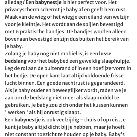
alledag? Een
babynestje
is hier perfect voor. Het
privacyscherm schermt je baby af en geeft hem rust.
Maak van de wieg of het wiegje een eiland van welzijn
voor je kleintje. Het wordt aan de spijlen bevestigd
met 6 praktische bandjes. De bandjes worden alleen
bovenaan bevestigd en zijn dus buiten het bereik van
je baby.
Zolang je baby nog niet mobiel is, is een
losse
bedslang
voor het babybed een geweldig slaaphulpje.
Leg de rol aan de buitenrand of in een hoefijzervorm in
het bedje. De open kant laat altijd voldoende frisse
lucht binnen. Een goede nachtrust is gegarandeerd.
Als je baby ouder en beweeglijker wordt, raden we je
aan om de bedslang niet meer als slaapmiddel te
gebruiken. Je baby zou zich onder het kussen kunnen
"werken" als hij onrustig slaapt.
Een
babynestje
is ook veelzijdig - thuis of op reis. Je
kunt je baby altijd dicht bij je hebben, maar je hoeft
niet constant toezicht te houden op je baby. Baby's