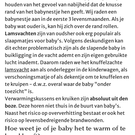
houden van het gevoel van nabijheid dat de knusse
rand van het babynestje hen geeft. Wij raden een
babynestje aan in de eerste 3 levensmaanden. Als je
baby wat ouder is, kan hij zich over de rand rollen.
Lamsvachten
zijn van oudsher ook erg populair als
slaapmatjes voor baby's. Volgens deskundigen kan
dit echter problematisch zijn als de slapende baby in
buikligging in de vacht ademt en zijn eigen gebruikte
lucht inademt. Daarom raden we het knuffelzachte
lamsvacht
aan als onderlegger in de kinderwagen, als
verschoningsmatje of als dekentje om te knuffelen en
te kruipen - d.w.z. overal waar de baby "onder
toezicht" is.
Verwarmingskussens en kruiken zijn
absoluut uit den
boze
. Deze horen niet thuis in de buurt van baby's.
Naast het risico op oververhitting bestaat er ook het
risico op levensbedreigende brandwonden.
Hoe weet je of je baby het te warm of te