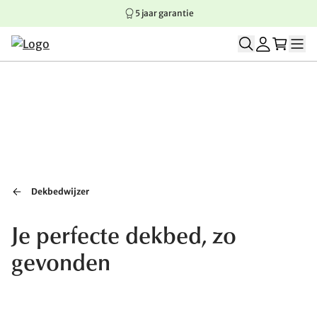
5 jaar garantie
Springen naar hoofdinhoud
Springen naar hoofdnavigatie
Springen naar voettekst
Dekbedwijzer
Je perfecte dekbed, zo
gevonden