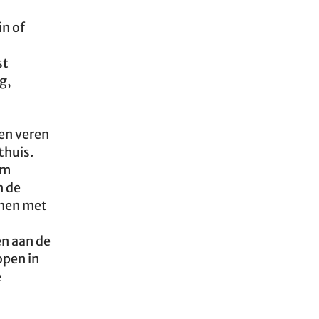
in of
st
g,
en veren
thuis.
om
n de
nnen met
en aan de
open in
e