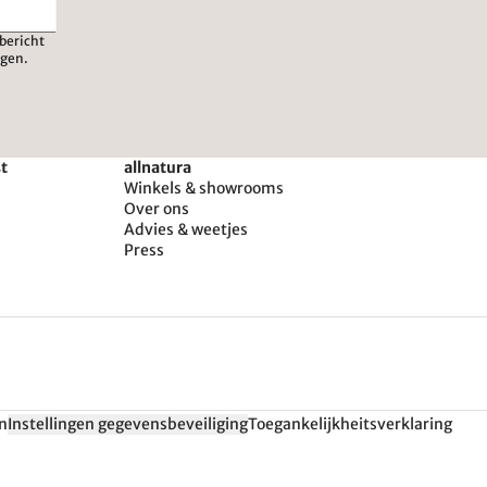
bericht
igen.
st
allnatura
Winkels & showrooms
Over ons
Advies & weetjes
Press
n
Instellingen gegevensbeveiliging
Toegankelijkheitsverklaring