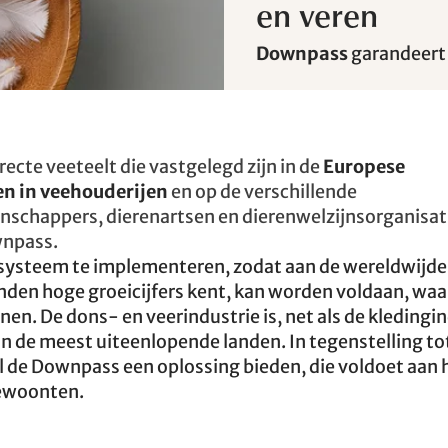
en veren
Downpass
garandeert 
cte veeteelt die vastgelegd zijn in de
Europese
n in veehouderijen
en op de verschillende
nschappers, dierenartsen en dierenwelzijnsorganisati
wnpass.
 systeem te implementeren, zodat aan de wereldwijde
anden hoge groeicijfers kent, kan worden voldaan, waa
n. De dons- en veerindustrie is, net als de kledingin
n de meest uiteenlopende landen. In tegenstelling to
l de Downpass een oplossing bieden, die voldoet aan 
ewoonten.