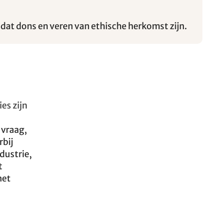
dat dons en veren van ethische herkomst zijn.
es zijn
 vraag,
rbij
dustrie,
t
het