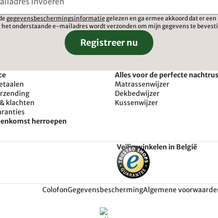
 de
gegevensbeschermingsinformatie
gelezen en ga ermee akkoord dat er een 
 het onderstaande e-mailadres wordt verzonden om mijn gegevens te bevest
Registreer nu
ce
Alles voor de perfecte nachtru
etaalen
Matrassenwijzer
erzending
Dekbedwijzer
& klachten
Kussenwijzer
aranties
reenkomst herroepen
Veilig winkelen in België
Colofon
Gegevensbescherming
Algemene voorwaarde