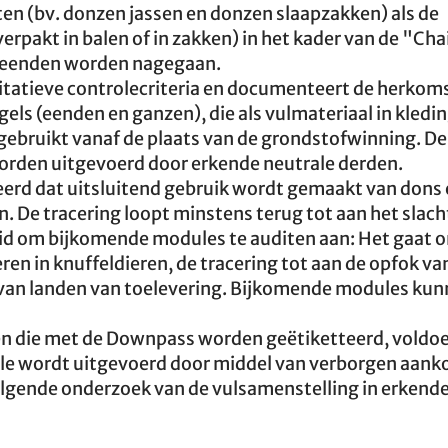
n (bv. donzen jassen en donzen slaapzakken) als de
rpakt in balen of in zakken) in het kader van de "Cha
n eenden worden nagegaan.
tatieve controlecriteria en documenteert de herkom
els (eenden en ganzen), die als vulmateriaal in kledin
bruikt vanaf de plaats van de grondstofwinning. De
worden uitgevoerd door erkende neutrale derden.
eerd dat uitsluitend gebruik wordt gemaakt van dons 
 De tracering loopt minstens terug tot aan het slach
id om bijkomende modules te auditen aan: Het gaat 
ren in knuffeldieren, de tracering tot aan de opfok va
 van landen van toelevering. Bijkomende modules ku
en die met de Downpass worden geëtiketteerd, voldo
ole wordt uitgevoerd door middel van verborgen aank
lgende onderzoek van de vulsamenstelling in erkend