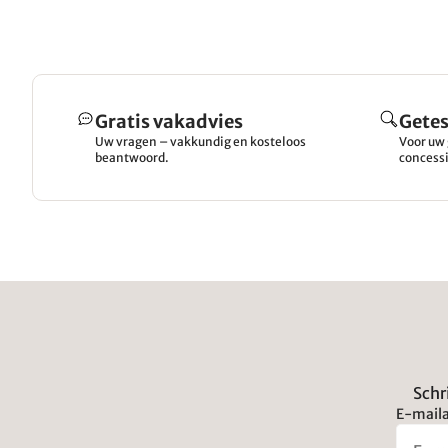
Gratis vakadvies
Getes
Uw vragen – vakkundig en kosteloos
Voor uw 
beantwoord.
concessi
Schr
E-maila