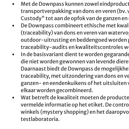
Met de Downpass kunnen zowel eindproducte
transportverpakking van dons en veren (bv. ve
Custody" tot aan de opfok van de ganzen e
De Downpass combineert ethische met kwali
(traceability) van dons en veren van watervog
outdoor-uitrusting en beddengoed worden ge
traceability-audits en kwaliteitscontroles 
In de basisvariant dient te worden gegarand
die niet worden gewonnen van levende dieren.
Daarnaast biedt de Downpass de mogelijkhe
traceability, met uitzondering van dons en ve
ganzen- en eendenkuikens of het uitsluiten
elkaar worden gecombineerd.
Wat betreft de kwaliteit moeten de product
vermelde informatie op het etiket. De contr
winkels (mystery shopping) en het daaropvo
testlaboratoria.