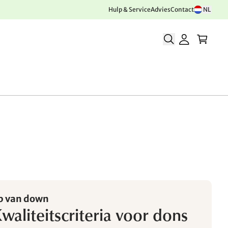
Hulp & Service
Advies
Contact
NL
op van down
aliteitscriteria voor dons