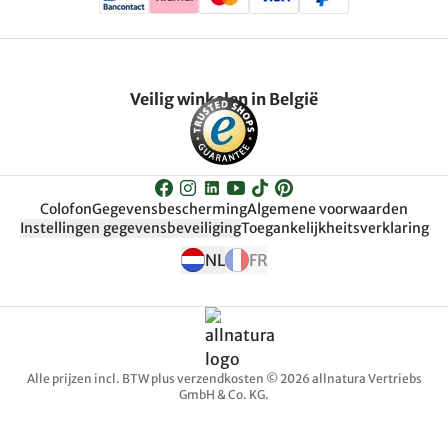
Veilig winkelen in België
Colofon
Gegevensbescherming
Algemene voorwaarden
Instellingen gegevensbeveiliging
Toegankelijkheitsverklaring
NL
FR
Alle prijzen incl. BTW plus verzendkosten © 2026 allnatura Vertriebs
GmbH & Co. KG.