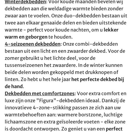
Winterdekbedden
: Voor koude maanden bevelen wij
dekbedden aan die weldadige warmte bieden zonder
zwaar aan te voelen. Onze duo-dekbedden bestaan uit
twee aan elkaar genaaide delen en bieden uitstekende
warmte - perfect voor koude nachten, om u
lekker
warm en geborgen
te houden.
4-seizoenen dekbedden
: Onze combi-dekbedden
bestaan uit een licht en een zwaarder dekbed. Voor de
zomer gebruikt u het lichte deel, voor de
tussenseizoenen het zwaardere. In de winter kunnen
beide delen worden gekoppeld met drukknopen of
linten. Zo hebt u het hele jaar
het perfecte dekbed bij
de hand
.
Dekbedden met comfortzones
: Voor extra comfort en
luxe zijn onze "Figura"-dekbedden ideaal. Dankzij de
innovatieve 4-zone-stikking passen ze zich aan uw
warmtebehoeften aan: warmere borstzone, luchtige
lichaamszone en extra geïsoleerde voeten - elke zone
is doordacht ontworpen. Zo geniet u van een
perfect