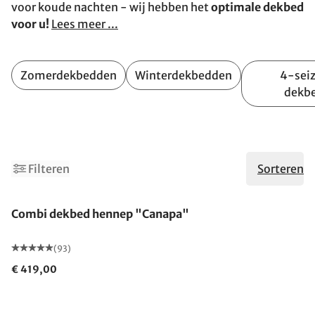
voor koude nachten - wij hebben het
optimale dekbed
voor u!
Lees meer ...
Zomerdekbedden
Winterdekbedden
4-sei
dekb
Filteren
Sorteren
Gemaakt in Duitsland
Combi dekbed hennep "Canapa"
(93)
€ 419,00
Gemaakt in Duitsland