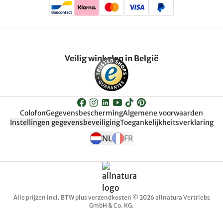
Veilig winkelen in België
Colofon
Gegevensbescherming
Algemene voorwaarden
Instellingen gegevensbeveiliging
Toegankelijkheitsverklaring
NL
FR
Alle prijzen incl. BTW plus verzendkosten © 2026 allnatura Vertriebs
GmbH & Co. KG.