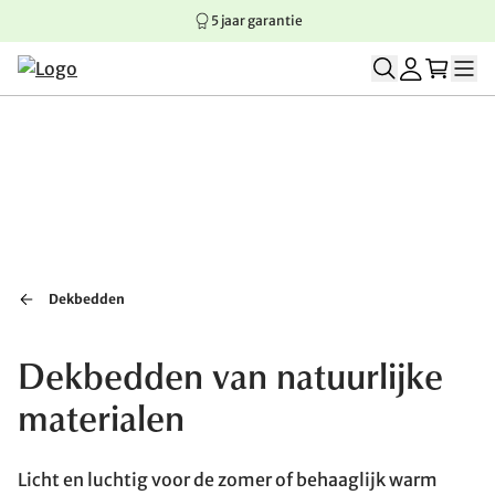
5 jaar garantie
Springen naar hoofdinhoud
Springen naar hoofdnavigatie
Springen naar voettekst
Dekbedden
Dekbedden van natuurlijke
materialen
Licht en luchtig voor de zomer of behaaglijk warm