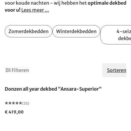
voor koude nachten - wij hebben het
optimale dekbed
voor u!
Lees meer ...
Zomerdekbedden
Winterdekbedden
4-sei
dekb
Filteren
Sorteren
Gemaakt in Duitsland
Donzen all year dekbed "Ansara-Superior"
(35)
€ 419,00
Gemaakt in Duitsland