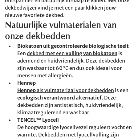
ontspannen en natuurlijk in slaap te vallen. Met onze
dekbedwijzer
vind je met een paar klikken jouw
nieuwe favoriete dekbed.
Natuurlijke vulmaterialen van
onze dekbedden
Biokatoen uit gecontroleerde biologische teelt
Een
dekbed met een
vulling van biokatoen
is
ademend en huidvriendelijk. Deze dekbedden
zijn wasbaar tot 60 °C en dus ook ideaal voor
mensen met allergieën.
Hennep
Hennep
als vulmateriaal voor dekbedden
is een
ecologisch verantwoord alternatief
. Deze
dekbedden zijn antistatisch, huidvriendelijk,
klimaatregulerend en wasbaar.
TENCEL™ Lyocell
De hoogwaardige lyocellvezel reguleert vocht en
warmte.
Dekbedden met lyocellvulling
zijn