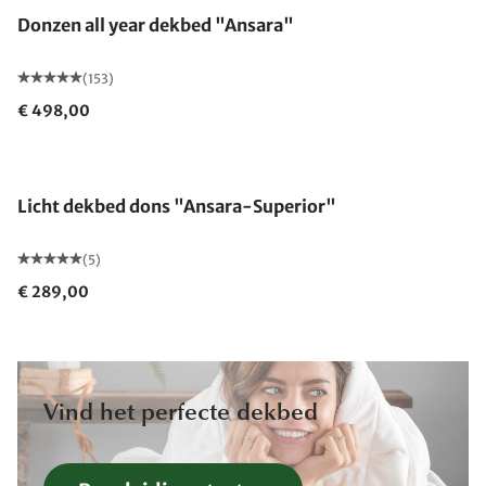
Donzen all year dekbed "Ansara"
(153)
€ 498,00
Gemaakt in Duitsland
Licht dekbed dons "Ansara-Superior"
(5)
€ 289,00
Vind het perfecte dekbed