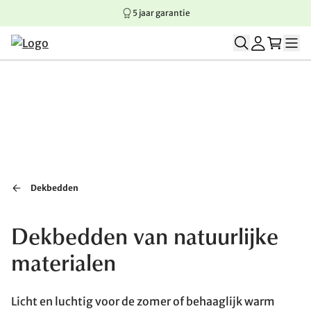
5 jaar garantie
Springen naar hoofdinhoud
Springen naar hoofdnavigatie
Springen naar voettekst
Dekbedden
Dekbedden van natuurlijke
materialen
Licht en luchtig voor de zomer of behaaglijk warm