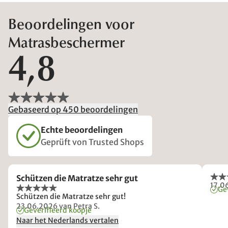
Beoordelingen voor
Matrasbeschermer
4,8
Gebaseerd op 450 beoordelingen
Echte beoordelingen
Geprüft von Trusted Shops
Schützen die Matratze sehr gut
17.0
Ge
Schützen die Matratze sehr gut!
23.06.2026
van Petra S.
Geverifieerd koopje
Naar het Nederlands vertalen