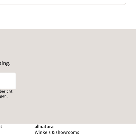
ting.
bericht
igen.
st
allnatura
Winkels & showrooms