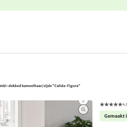
e
Gratis retourneren
mbi-dekbed kameelhaar/zijde "Calida-Figura"
4,
Gemaakt i