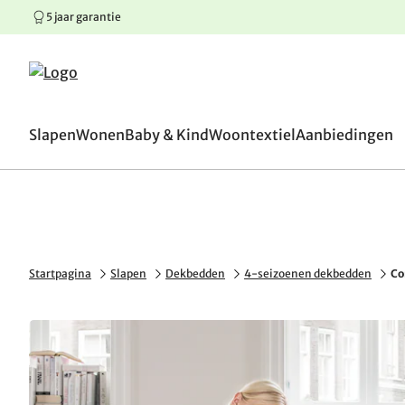
5 jaar garantie
100 dagen omruilgaranti
Springen naar hoofdinhoud
Springen naar hoofdnavigatie
Springen naar voettekst
Slapen
Wonen
Baby & Kind
Woontextiel
Aanbiedingen
Startpagina
Slapen
Dekbedden
4-seizoenen dekbedden
Co