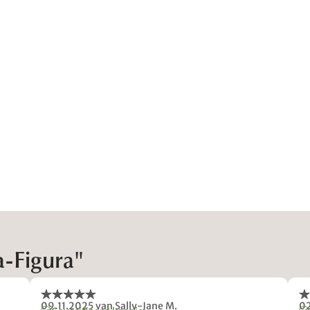
-Figura"
09.11.2025
van Sally-Jane M.
0