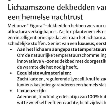
Lichaamszone dekbedden van 
een hemelse nachtrust
Met onze "Figura"-dekbedden hebben we voor u i
allnatura
verkrijgbaar is. Zachte plantenvezels e
een intelligent principe dat zich aan het lichaam
schadelijke stoffen. Geniet van een
luxueus, eer
Aan het lichaam aangepaste temperatuurr
Om de natuurlijke temperatuurschommelinge
innovatieve 4-zones dekbed met doorgestikt
de warmte die het nodig heeft.
Exquisiete vulmaterialen:
Zacht katoen, regulerende Lyocell, knuffelz
luxueus kasjmier garanderen een hemels sla
Luxueuze tijk:
Ademend, fijndradig edelsatijn van 100% kato
witte weefsel heeft een zachte, licht zijdeach