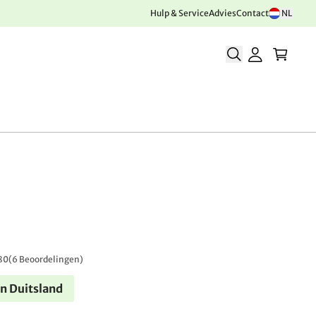
Hulp & Service
Advies
Contact
NL
80
(
6 Beoordelingen
)
n Duitsland