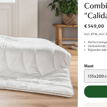
Combi
"Calid
€ 549,00
incl. BTW, excl
Perfect temp
Verkoelende, 
Bijzonder ad
Maat
135x200 