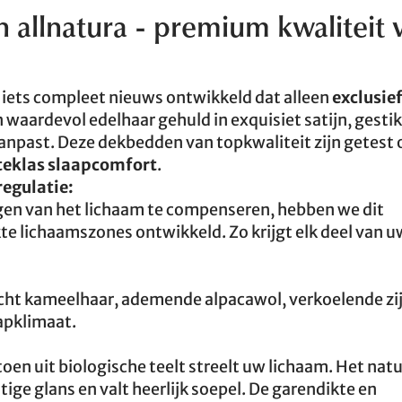
allnatura - premium kwaliteit 
ets compleet nieuws ontwikkeld dat alleen
exclusief
n waardevol edelhaar gehuld in exquisiet satijn, gesti
 aanpast. Deze dekbedden van topkwaliteit zijn getest 
steklas slaapcomfort
.
egulatie:
n van het lichaam te compenseren, hebben we dit
e lichaamszones ontwikkeld. Zo krijgt elk deel van u
acht kameelhaar, ademende alpacawol, verkoelende zij
apklimaat.
en uit biologische teelt streelt uw lichaam. Het natu
tige glans en valt heerlijk soepel. De garendikte en