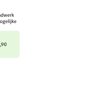
andwerk
ogelijke
2,90