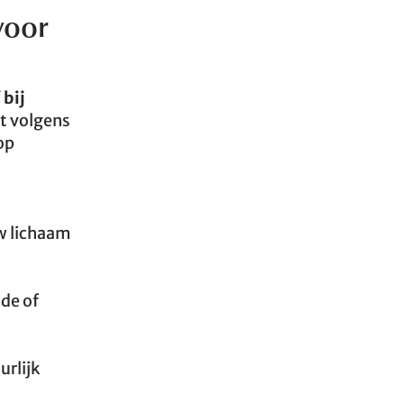
voor
 bij
kt volgens
op
w lichaam
de of
urlijk