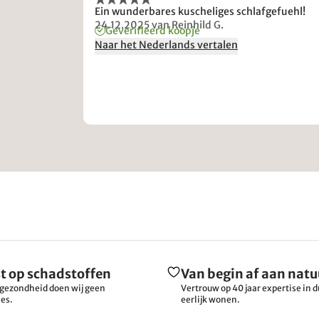
Ein wunderbares kuscheliges schlafgefuehl!
24.12.2025
van Reinhild G.
Geverifieerd koopje
Naar het Nederlands vertalen
t op schadstoffen
Van begin af aan natu
gezondheid doen wij geen
Vertrouw op 40 jaar expertise in
es.
eerlijk wonen.