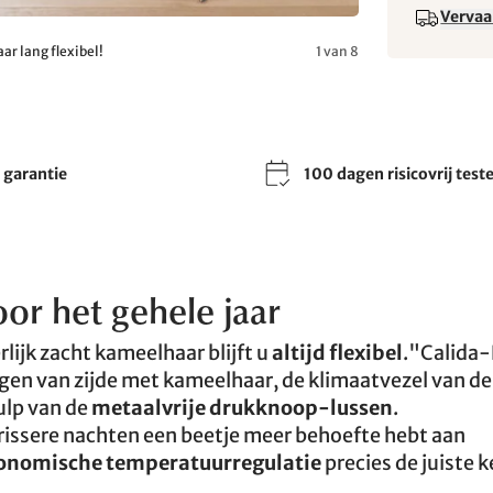
Vervaa
ar lang flexibel!
1 van 8
r garantie
100 dagen risicovrij test
or het gehele jaar
rlijk zacht kameelhaar blijft u
altijd flexibel
."Calida-
 van zijde met kameelhaar, de klimaatvezel van de
ulp van de
metaalvrije drukknoop-lussen
.
frissere nachten een beetje meer behoefte hebt aan
onomische temperatuurregulatie
precies de juiste 