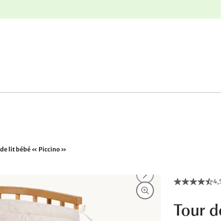
nge
Retours gratuits
 de lit bébé « Piccino »
4,
Tour de