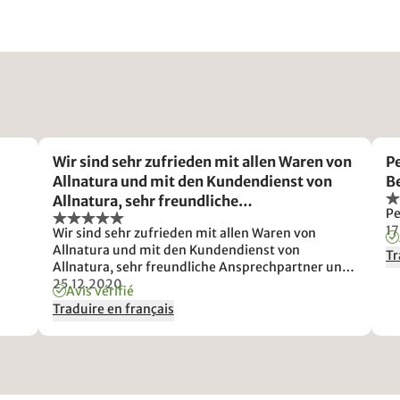
Wir sind sehr zufrieden mit allen Waren von
P
Allnatura und mit den Kundendienst von
Be
Allnatura, sehr freundliche
Pe
Ansprechpartner und schnelle Lieferung,
17
Wir sind sehr zufrieden mit allen Waren von
nur die Lieferanten machen es manchmal
Allnatura und mit den Kundendienst von
Tr
schwer wei
Allnatura, sehr freundliche Ansprechpartner und
schnelle Lieferung, nur die Lieferanten machen es
25.12.2020
Avis vérifié
manchmal schwer weil die meisten wollen einfach
Traduire en français
nicht die Waren bis die Wohnungstür bringen