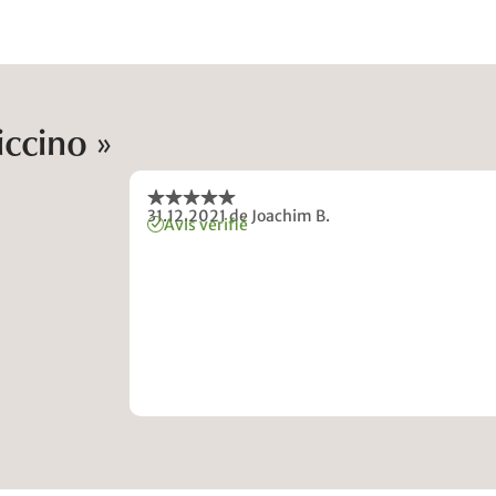
iccino »
31.12.2021
de Joachim B.
Avis vérifié