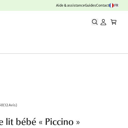
Aide & assistance
Guides
Contact
FR
50
(
12 Avis
)
 lit bébé « Piccino »