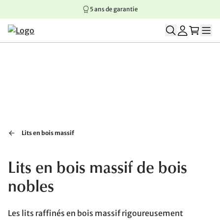
5 ans de garantie
Aller au contenu principal
Aller à la navigation principale
Aller au pied de page
Lits en bois massif
Lits en bois massif de bois
nobles
Les lits raffinés en bois massif rigoureusement