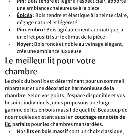
Pin
: Bois tendre et léger à l’aspect clair, apporte
une ambiance chaleureuse à la pièce
Épicéa
: Bois tendre et élastique à la teinte claire,
dégage naturel et légèreté
Pin cembro
: Bois agréablement aromatique, a
un effet positif sur le climat de la pièce
Noyer
: Bois foncé et noble au veinage élégant,
crée une ambiance luxueuse
Le meilleur lit pour votre
chambre
Le choix du bon lit est déterminant pour un sommeil
réparateur et une
décoration harmonieuse de la
chambre
. Selon vos goûts, l’espace disponible et vos
besoins individuels, nous proposons une large
gamme de lits en bois massif de qualité. Beaucoup de
nos modèles existent aussi en
couchage sans tête de
lit
, parfaits pour les chambres mansardées.
Nos
lits en bois massif
sont un choix classique,